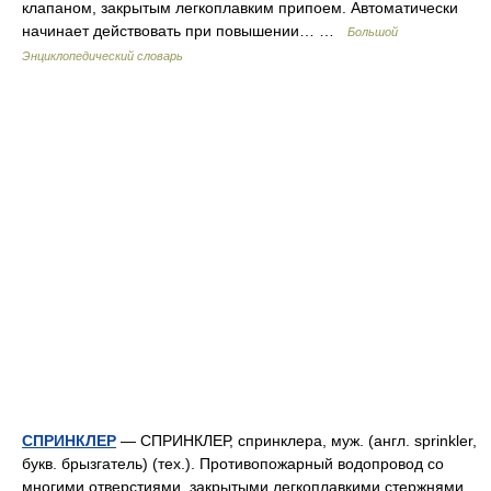
клапаном, закрытым легкоплавким припоем. Автоматически
начинает действовать при повышении… …
Большой
Энциклопедический словарь
СПРИНКЛЕР
— СПРИНКЛЕР, спринклера, муж. (англ. sprinkler,
букв. брызгатель) (тех.). Противопожарный водопровод со
многими отверстиями, закрытыми легкоплавкими стержнями,