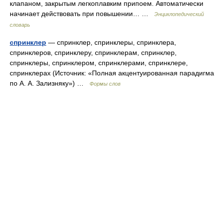
клапаном, закрытым легкоплавким припоем. Автоматически
начинает действовать при повышении… …
Энциклопедический
словарь
спринклер
— спринклер, спринклеры, спринклера,
спринклеров, спринклеру, спринклерам, спринклер,
спринклеры, спринклером, спринклерами, спринклере,
спринклерах (Источник: «Полная акцентуированная парадигма
по А. А. Зализняку») …
Формы слов