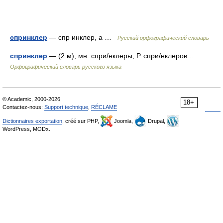
спринклер
— спр инклер, а …
Русский орфографический словарь
спринклер
— (2 м); мн. спри/нклеры, Р. спри/нклеров …
Орфографический словарь русского языка
© Academic, 2000-2026
18+
Contactez-nous:
Support technique
,
RÉCLAME
Dictionnaires exportation
, créé sur PHP,
Joomla,
Drupal,
WordPress, MODx.